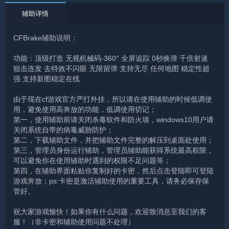
辅助详情
CFBrake辅助说明：
功能：顶级打造 无视机械码-360° 全屏追踪 0秒换弹 千倍射速
狙击连发 去特效不闪眼 无限留弹 支持无尽 任何地图 稳定性超
强 支持新图稳定在线
由于现在cf游戏官方严打外挂，所以请在使用辅助的时候低调使
用，避免使用高奔放的功能，低调使用切记；
第一，使用辅助前请关闭杀毒软件和防火墙，windows10用户请
关闭系统自带的病毒威胁防护；
第二，下载辅助文件，并把辅助文件完整的解压到桌面处使用；
第三，管理员身份运行辅助，管理员辅助能获得系统最高权限，
可以避免你在使用辅助时遇到的权限不足问题等；
第四，在辅助界面粘贴你复制好的卡密，然后点击登陆即可登陆
游戏奔放；ps:卡密是激活辅助使用的重要工具，请务必保存保
管好。
祝大家游戏愉快！如果你有什么问题，欢迎致消息至我们的客
服！（非卡密和辅助使用问题不处理）